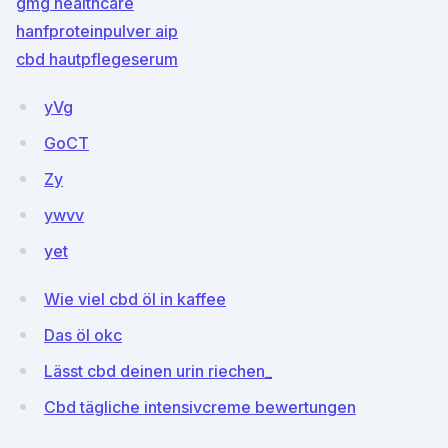
gmg healthcare
hanfproteinpulver aip
cbd hautpflegeserum
yVg
GoCT
Zy
ywvv
yet
Wie viel cbd öl in kaffee
Das öl okc
Lässt cbd deinen urin riechen_
Cbd tägliche intensivcreme bewertungen